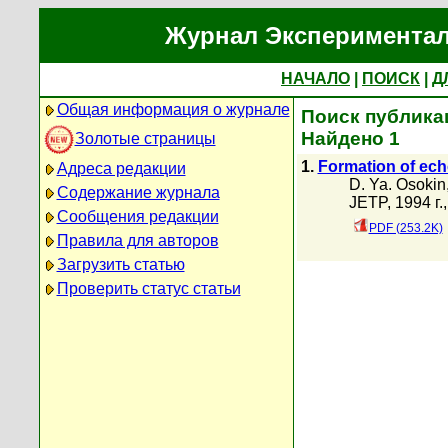
Журнал Экспериментал
НАЧАЛО
|
ПОИСК
|
Д
Общая информация о журнале
Поиск публикац
Найдено 1
Золотые страницы
1.
Formation of ech
Адреса редакции
D. Ya. Osokin
Содержание журнала
JETP, 1994 г.
Сообщения редакции
PDF (253.2K)
Правила для авторов
Загрузить статью
Проверить статус статьи