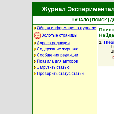
Журнал Экспериментал
НАЧАЛО
|
ПОИСК
|
Д
Общая информация о журнале
Поиск
Найде
Золотые страницы
1.
Theor
Адреса редакции
I
Содержание журнала
J
Сообщения редакции
Правила для авторов
Загрузить статью
Проверить статус статьи