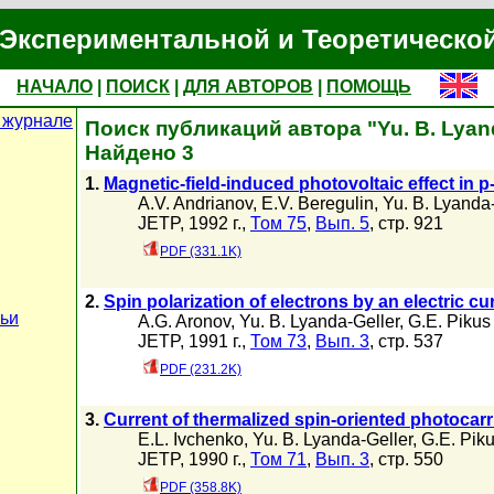
Экспериментальной и Теоретическо
НАЧАЛО
|
ПОИСК
|
ДЛЯ АВТОРОВ
|
ПОМОЩЬ
 журнале
Поиск публикаций автора "Yu. B. Lyand
Найдено 3
1.
Magnetic-field-induced photovoltaic effect in p
A.V. Andrianov
,
E.V. Beregulin
,
Yu. B. Lyanda
JETP, 1992 г.,
Том 75
,
Вып. 5
, стр. 921
PDF (331.1K)
2.
Spin polarization of electrons by an electric cu
тьи
A.G. Aronov
,
Yu. B. Lyanda-Geller
,
G.E. Pikus
JETP, 1991 г.,
Том 73
,
Вып. 3
, стр. 537
PDF (231.2K)
3.
Current of thermalized spin-oriented photocarr
E.L. Ivchenko
,
Yu. B. Lyanda-Geller
,
G.E. Pik
JETP, 1990 г.,
Том 71
,
Вып. 3
, стр. 550
PDF (358.8K)