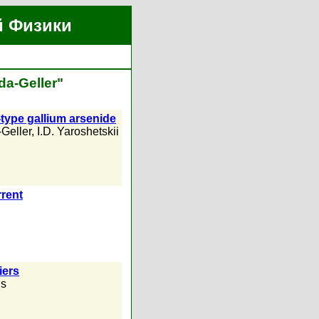
й Физики
a-Geller"
-type gallium arsenide
-Geller
,
I.D. Yaroshetskii
rrent
iers
us