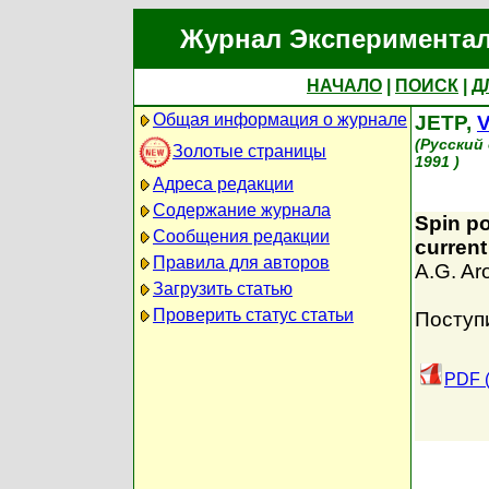
Журнал Экспериментал
НАЧАЛО
|
ПОИСК
|
Д
Общая информация о журнале
JETP,
V
(Русский
Золотые страницы
1991 )
Адреса редакции
Содержание журнала
Spin po
Сообщения редакции
current
Правила для авторов
A.G. Ar
Загрузить статью
Проверить статус статьи
Поступ
PDF (