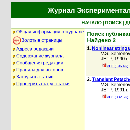
Журнал Экспериментал
НАЧАЛО
|
ПОИСК
|
Д
Общая информация о журнале
Поиск публикац
Найдено 2
Золотые страницы
1.
Nonlinear strings
Адреса редакции
V.S. Semenov
Содержание журнала
JETP, 1990 г.
Сообщения редакции
PDF (196.4K)
Правила для авторов
Загрузить статью
2.
Transient Petsche
Проверить статус статьи
V.S. Semenov
JETP, 1991 г.
PDF (332.5K)