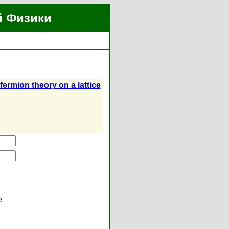
й Физики
"
ermion theory on a lattice
е