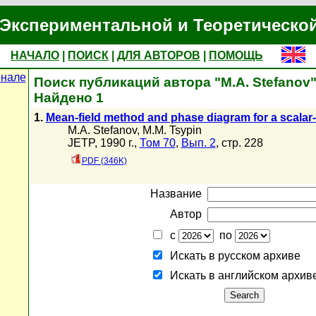
Экспериментальной и Теоретическо
НАЧАЛО
|
ПОИСК
|
ДЛЯ АВТОРОВ
|
ПОМОЩЬ
рнале
Поиск публикаций автора "M.A. Stefanov
Найдено 1
1.
Mean-field method and phase diagram for a scalar-f
M.A. Stefanov
,
M.M. Tsypin
JETP, 1990 г.,
Том 70
,
Вып. 2
, стр. 228
PDF (346K)
Название
Автор
с
по
Искать в русском архиве
Искать в английском архив