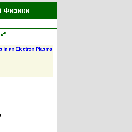
й Физики
ov"
s in an Electron Plasma
е