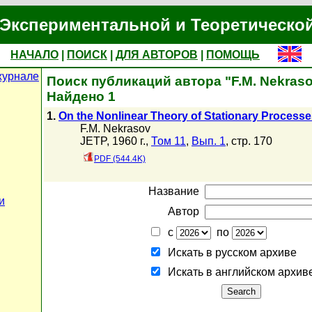
Экспериментальной и Теоретическо
НАЧАЛО
|
ПОИСК
|
ДЛЯ АВТОРОВ
|
ПОМОЩЬ
журнале
Поиск публикаций автора "F.M. Nekras
Найдено 1
1.
On the Nonlinear Theory of Stationary Processe
F.M. Nekrasov
JETP, 1960 г.,
Том 11
,
Вып. 1
, стр. 170
PDF (544.4K)
Название
и
Автор
с
по
Искать в русском архиве
Искать в английском архив