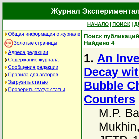
Журнал Экспериментал
НАЧАЛО
|
ПОИСК
|
Д
Общая информация о журнале
Поиск публикаций 
Найдено 4
Золотые страницы
Адреса редакции
1.
An Inve
Содержание журнала
Сообщения редакции
Decay wit
Правила для авторов
Bubble Ch
Загрузить статью
Проверить статус статьи
Counters
M.P. Ba
Mukhin