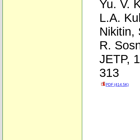
Yu. V. 
L.A. Ku
Nikitin
,
R. Sosn
JETP, 1
313
PDF (414.5K)