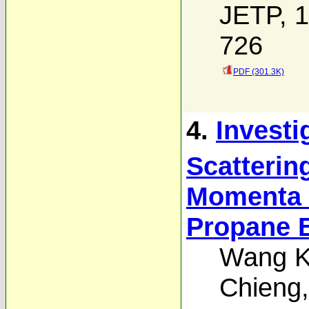
JETP, 1
726
PDF (301.3K)
4.
Investi
Scatterin
Momenta 6
Propane 
Wang K
Chieng