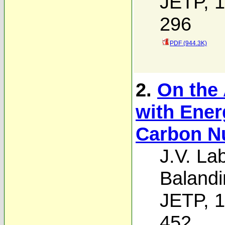
JETP, 1
296
PDF (944.3K)
2.
On the 
with Ener
Carbon Nu
J.V. La
Balandi
JETP, 1
452