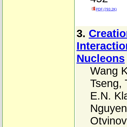
PDF (793.2K)
3.
Creatio
Interacti
Nucleons
Wang K
Tseng
,
E.N. Kl
Nguyen
Otvinov