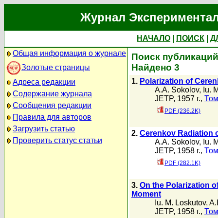
Журнал Экспериментал
НАЧАЛО
|
ПОИСК
|
Д
Общая информация о журнале
Поиск публикаций 
Найдено 3
Золотые страницы
1.
Polarization of Cere
Адреса редакции
A.A. Sokolov
,
Iu. 
Содержание журнала
JETP, 1957 г.,
Том
Сообщения редакции
PDF (236.2K)
Правила для авторов
Загрузить статью
2.
Cerenkov Radiation o
Проверить статус статьи
A.A. Sokolov
,
Iu. 
JETP, 1958 г.,
Том
PDF (282.1K)
3.
On the Polarization o
Moment
Iu. M. Loskutov
,
A.
JETP, 1958 г.,
Том