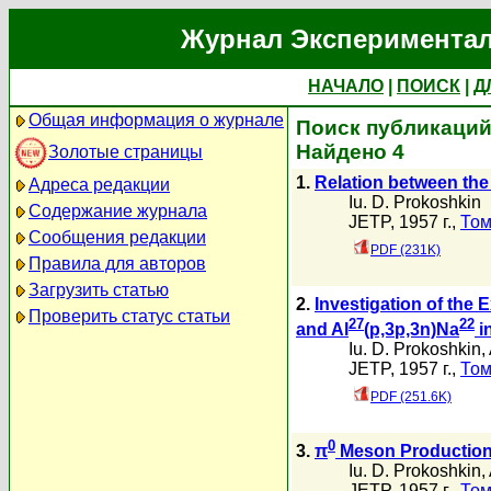
Журнал Экспериментал
НАЧАЛО
|
ПОИСК
|
Д
Общая информация о журнале
Поиск публикаций 
Найдено 4
Золотые страницы
1.
Relation between the
Адреса редакции
Iu. D. Prokoshkin
Содержание журнала
JETP, 1957 г.,
Том
Сообщения редакции
PDF (231K)
Правила для авторов
Загрузить статью
2.
Investigation of the 
Проверить статус статьи
27
22
and Al
(p,3p,3n)Na
i
Iu. D. Prokoshkin
,
JETP, 1957 г.,
Том
PDF (251.6K)
0
3.
π
Meson Production 
Iu. D. Prokoshkin
,
JETP, 1957 г.,
Том