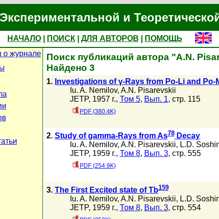
Экспериментальной и Теоретическо
НАЧАЛО
|
ПОИСК
|
ДЛЯ АВТОРОВ
|
ПОМОЩЬ
 о журнале
Поиск публикаций автора "A.N. Pisar
Найдено 3
цы
1.
Investigations of γ-Rays from Po-Li and Po
Iu. A. Nemilov
,
A.N. Pisarevskii
ла
JETP, 1957 г.,
Том 5
,
Вып. 1
, стр. 115
ии
PDF (380.4K)
ов
78
2.
Study of gamma-Rays from As
Decay
татьи
Iu. A. Nemilov
,
A.N. Pisarevskii
,
L.D. Soshi
JETP, 1959 г.,
Том 8
,
Вып. 3
, стр. 555
PDF (254.9K)
159
3.
The First Excited state of Tb
Iu. A. Nemilov
,
A.N. Pisarevskii
,
L.D. Soshi
JETP, 1959 г.,
Том 8
,
Вып. 3
, стр. 554