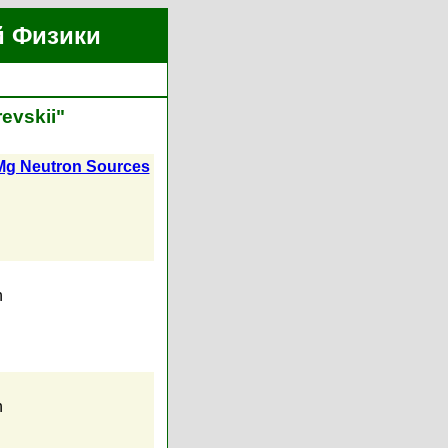
й Физики
evskii"
-Mg Neutron Sources
n
n