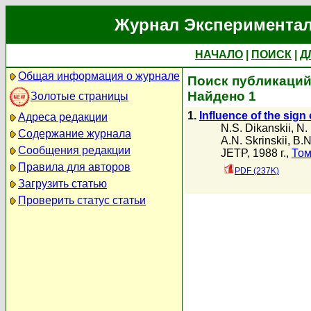
Журнал Экспериментал
НАЧАЛО
|
ПОИСК
|
Д
Общая информация о журнале
Поиск публикаций 
Найдено 1
Золотые страницы
1.
Influence of the sign 
Адреса редакции
N.S. Dikanskii
,
N.
Содержание журнала
A.N. Skrinskii
,
B.N
Сообщения редакции
JETP, 1988 г.,
Том
Правила для авторов
PDF (237K)
Загрузить статью
Проверить статус статьи