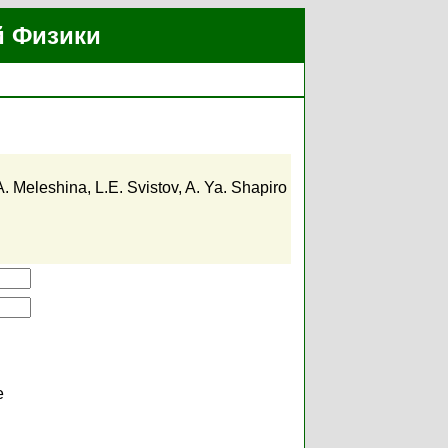
й Физики
A. Meleshina
,
L.E. Svistov
,
A. Ya. Shapiro
е