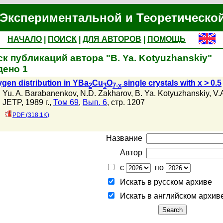
Экспериментальной и Теоретическо
НАЧАЛО
|
ПОИСК
|
ДЛЯ АВТОРОВ
|
ПОМОЩЬ
к публикаций автора "B. Ya. Kotyuzhanskiy"
дено 1
gen distribution in YBa
Cu
O
single crystals with x > 0.5
2
3
7-x
Yu. A. Barabanenkov
,
N.D. Zakharov
,
B. Ya. Kotyuzhanskiy
,
V.
JETP, 1989 г.,
Том 69
,
Вып. 6
, стр. 1207
PDF (318.1K)
Название
Автор
с
по
Искать в русском архиве
Искать в английском архив