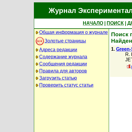
Журнал Экспериментал
НАЧАЛО
|
ПОИСК
|
Д
Общая информация о журнале
Поиск 
Найден
Золотые страницы
1.
Green-
Адреса редакции
R. 
Содержание журнала
JET
Сообщения редакции
Правила для авторов
Загрузить статью
Проверить статус статьи