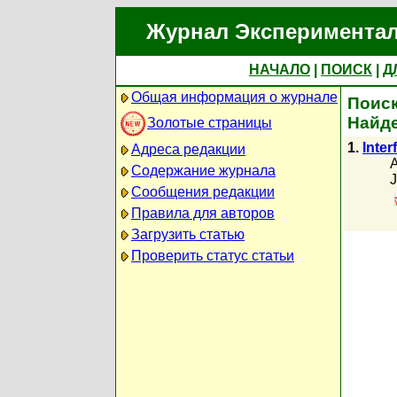
Журнал Экспериментал
НАЧАЛО
|
ПОИСК
|
Д
Общая информация о журнале
Поиск
Найде
Золотые страницы
1.
Inte
Адреса редакции
A
Содержание журнала
J
Сообщения редакции
Правила для авторов
Загрузить статью
Проверить статус статьи