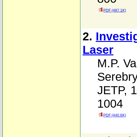
PDF (487.1K)
2.
Investi
Laser
M.P. V
Serebr
JETP, 1
1004
PDF (440.6K)