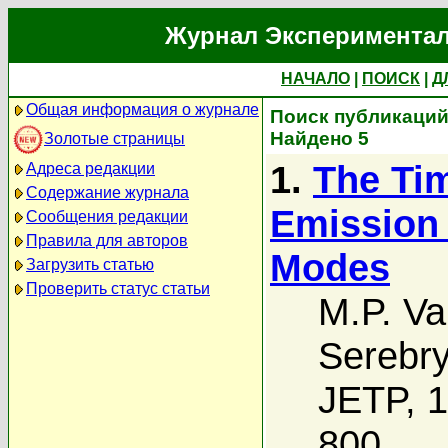
Журнал Экспериментал
НАЧАЛО
|
ПОИСК
|
Д
Общая информация о журнале
Поиск публикаций 
Найдено 5
Золотые страницы
1.
The Tim
Адреса редакции
Содержание журнала
Emission 
Сообщения редакции
Правила для авторов
Modes
Загрузить статью
Проверить статус статьи
M.P. V
Serebr
JETP, 1
800