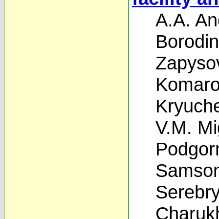
A.A. An
Borodin
Zapyso
Komaro
Kryuch
V.M. Mi
Podgor
Samso
Serebr
Charuk