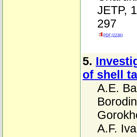
JETP, 1
297
PDF (223K)
5.
Investi
of shell t
A.E. Ba
Borodin
Gorokh
A.F. Iv