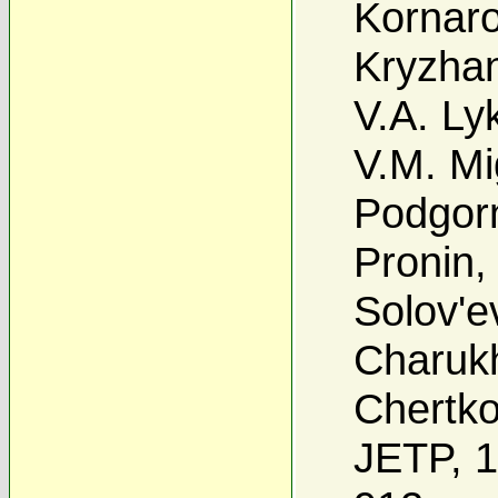
Kornar
Kryzhan
V.A. Ly
V.M. Mi
Podgor
Pronin
Solov'e
Charuk
Chertk
JETP, 1