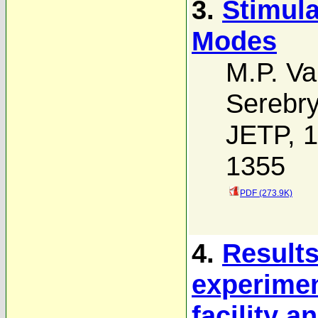
3.
Stimul
Modes
M.P. V
Serebr
JETP, 1
1355
PDF (273.9K)
4.
Results
experimen
facility a