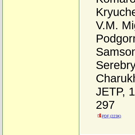
Kryuch
V.M. Mi
Podgor
Samso
Serebr
Charuk
JETP, 1
297
PDF (223K)