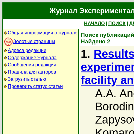
Журнал Экспериментал
НАЧАЛО
|
ПОИСК
|
Д
Общая информация о журнале
Поиск публикаций а
Найдено 2
Золотые страницы
1.
Results
Адреса редакции
Содержание журнала
experimen
Сообщения редакции
Правила для авторов
facility a
Загрузить статью
Проверить статус статьи
A.A. An
Borodin
Zapyso
Komaro