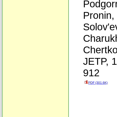
Podgor
Pronin
Solov'e
Charuk
Chertk
JETP, 1
912
PDF (301.6K)