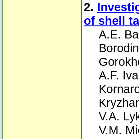
2.
Investi
of shell t
A.E. Ba
Borodin
Gorokh
A.F. Iv
Kornar
Kryzhan
V.A. Ly
V.M. Mi