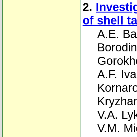
2.
Investi
of shell t
A.E. Ba
Borodin
Gorokh
A.F. Iv
Kornar
Kryzhan
V.A. Ly
V.M. Mi