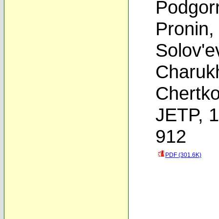
Podgor
Pronin
Solov'e
Charuk
Chertk
JETP, 1
912
PDF (301.6K)