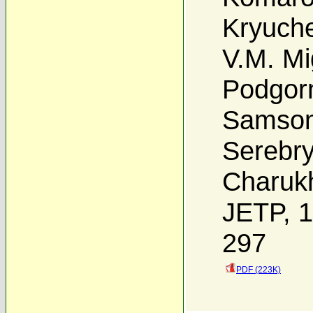
Kryuch
V.M. Mi
Podgor
Samso
Serebr
Charuk
JETP, 1
297
PDF (223K)