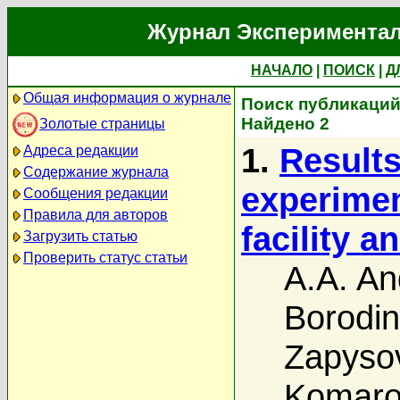
Журнал Экспериментал
НАЧАЛО
|
ПОИСК
|
Д
Общая информация о журнале
Поиск публикаций 
Найдено 2
Золотые страницы
1.
Results
Адреса редакции
Содержание журнала
experimen
Сообщения редакции
Правила для авторов
facility a
Загрузить статью
Проверить статус статьи
A.A. An
Borodin
Zapyso
Komaro