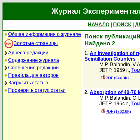
Журнал Экспериментал
НАЧАЛО
|
ПОИСК
|
Д
Общая информация о журнале
Поиск публикаций 
Найдено 2
Золотые страницы
Адреса редакции
1.
An Investigation of π
Scintillation Counters
Содержание журнала
M.P. Balandin
,
V.A
Сообщения редакции
JETP, 1959 г.,
Том
Правила для авторов
PDF (944.3K)
Загрузить статью
Проверить статус статьи
2.
Absorption of 40-70
M.P. Balandin
,
O.I
JETP, 1964 г.,
Том
PDF (1362.6K)