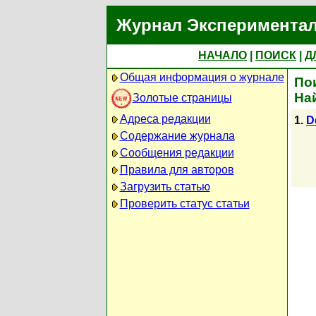
Журнал Экспериментал
НАЧАЛО
|
ПОИСК
|
Д
Общая информация о журнале
По
На
Золотые страницы
Адреса редакции
1.
D
Содержание журнала
Сообщения редакции
Правила для авторов
Загрузить статью
Проверить статус статьи