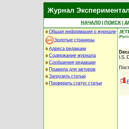
Журнал Экспериментал
НАЧАЛО
|
ПОИСК
|
Д
Общая информация о журнале
JET
(Русс
Золотые страницы
Адреса редакции
Deca
Содержание журнала
I.S. 
Сообщения редакции
Пост
Правила для авторов
Загрузить статью
Проверить статус статьи