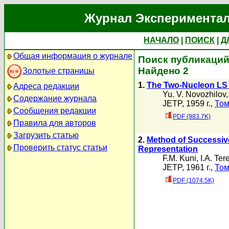
Журнал Экспериментал
НАЧАЛО
|
ПОИСК
|
Д
Общая информация о журнале
Поиск публикаций а
Найдено 2
Золотые страницы
1.
The Two-Nucleon LS P
Адреса редакции
Yu. V. Novozhilov
Содержание журнала
JETP, 1959 г.,
Том
Сообщения редакции
PDF (983.7K)
Правила для авторов
Загрузить статью
2.
Method of Successive
Проверить статус статьи
Representation
F.M. Kuni
,
I.A. Ter
JETP, 1961 г.,
Том
PDF (1074.5K)