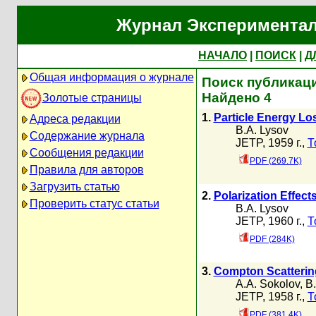
Журнал Экспериментал
НАЧАЛО
|
ПОИСК
|
Д
Общая информация о журнале
Поиск публикаци
Найдено 4
Золотые страницы
1.
Particle Energy Lo
Адреса редакции
B.A. Lysov
Содержание журнала
JETP, 1959 г.,
Т
Сообщения редакции
PDF (269.7K)
Правила для авторов
Загрузить статью
2.
Polarization Effects
Проверить статус статьи
B.A. Lysov
JETP, 1960 г.,
Т
PDF (284K)
3.
Compton Scattering
A.A. Sokolov
,
B.
JETP, 1958 г.,
Т
PDF (381.4K)