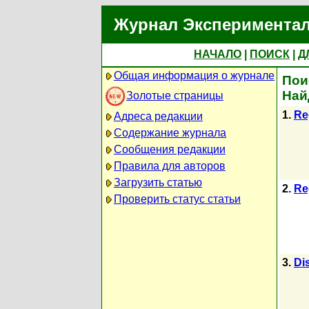
Журнал Экспериментал
НАЧАЛО
|
ПОИСК
|
Д
Общая информация о журнале
Пои
Най
Золотые страницы
1.
Re
Адреса редакции
Содержание журнала
Сообщения редакции
Правила для авторов
Загрузить статью
2.
Re
Проверить статус статьи
3.
Di