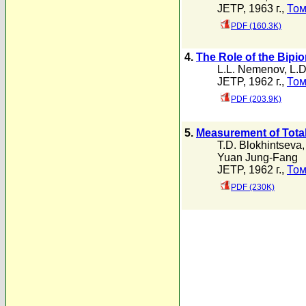
JETP, 1963 г.,
Том
PDF (160.3K)
4.
The Role of the Bipi
L.L. Nemenov
,
L.D
JETP, 1962 г.,
Том
PDF (203.9K)
5.
Measurement of Total
T.D. Blokhintseva
Yuan Jung-Fang
JETP, 1962 г.,
Том
PDF (230K)