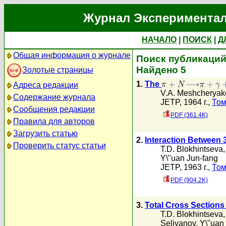
Журнал Экспериментал
НАЧАЛО
|
ПОИСК
|
Д
Общая информация о журнале
Поиск публикаций
Найдено 5
Золотые страницы
1.
The
Адреса редакции
V.A. Meshcheryak
Содержание журнала
JETP, 1964 г.,
Том
Сообщения редакции
PDF (361.4K)
Правила для авторов
Загрузить статью
2.
Interaction Between
Проверить статус статьи
T.D. Blokhintseva
Y\"uan Jun-fang
JETP, 1963 г.,
Том
PDF (904.2K)
3.
Total Cross Sections 
T.D. Blokhintseva
Selivanov
,
Y\"uan