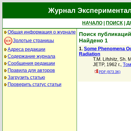
Журнал Экспериментал
НАЧАЛО
|
ПОИСК
|
Д
Общая информация о журнале
Поиск публикаций 
Найдено 1
Золотые страницы
1.
Some Phenomena Occu
Адреса редакции
Radiation
Содержание журнала
T.M. Lifshitz
,
Sh. 
Сообщения редакции
JETP, 1962 г.,
Том
Правила для авторов
PDF (973.3K)
Загрузить статью
Проверить статус статьи