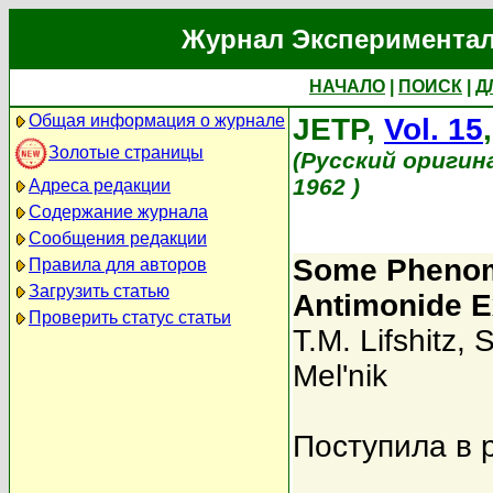
Журнал Экспериментал
НАЧАЛО
|
ПОИСК
|
Д
Общая информация о журнале
JETP,
Vol. 15
Золотые страницы
(Русский оригин
1962 )
Адреса редакции
Содержание журнала
Сообщения редакции
Some Phenome
Правила для авторов
Загрузить статью
Antimonide E
Проверить статус статьи
T.M. Lifshitz
,
S
Mel'nik
Поступила в 