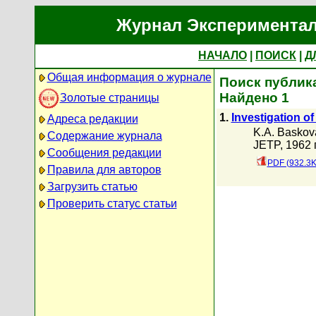
Журнал Экспериментал
НАЧАЛО
|
ПОИСК
|
Д
Общая информация о журнале
Поиск публика
Найдено 1
Золотые страницы
1.
Investigation of
Адреса редакции
K.A. Baskov
Содержание журнала
JETP, 1962 г
Сообщения редакции
PDF (932.3K
Правила для авторов
Загрузить статью
Проверить статус статьи