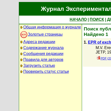
Журнал Экспериментал
НАЧАЛО
|
ПОИСК
|
Д
Общая информация о журнале
Поиск публ
Найдено 1
Золотые страницы
Адреса редакции
1.
EPR of exch
M.V. Er
Содержание журнала
JETP, 19
Сообщения редакции
PDF (2
Правила для авторов
Загрузить статью
Проверить статус статьи