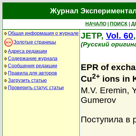
Журнал Экспериментал
НАЧАЛО
|
ПОИСК
|
Д
Общая информация о журнале
JETP,
Vol. 60
Золотые страницы
(Русский оригин
Адреса редакции
Содержание журнала
EPR of exchan
Сообщения редакции
Правила для авторов
2+
Cu
ions in 
Загрузить статью
Проверить статус статьи
M.V. Eremin
,
Y
Gumerov
Поступила в 