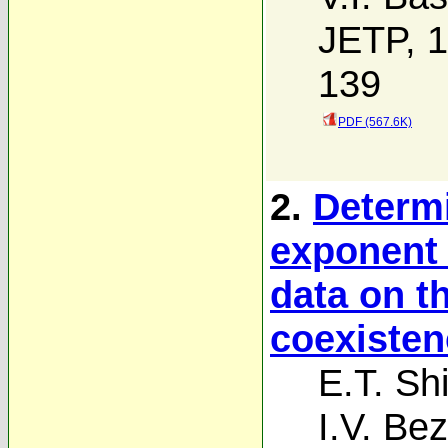
JETP, 1
139
PDF (567.6K)
2.
Determi
exponent 
data on th
coexisten
E.T. S
I.V. Be