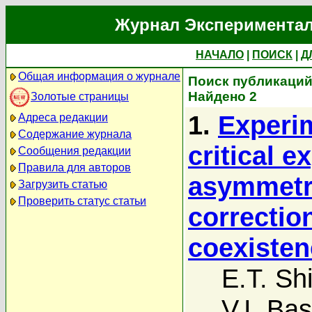
Журнал Экспериментал
НАЧАЛО
|
ПОИСК
|
Д
Общая информация о журнале
Поиск публикаций 
Найдено 2
Золотые страницы
1.
Experim
Адреса редакции
Содержание журнала
critical e
Сообщения редакции
Правила для авторов
asymmetr
Загрузить статью
Проверить статус статьи
correctio
coexisten
E.T. S
V.I. Ba