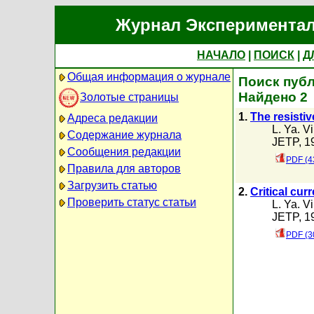
Журнал Экспериментал
НАЧАЛО
|
ПОИСК
|
Д
Общая информация о журнале
Поиск публ
Найдено 2
Золотые страницы
1.
The resistiv
Адреса редакции
L. Ya. V
Содержание журнала
JETP, 19
Сообщения редакции
PDF (4
Правила для авторов
Загрузить статью
2.
Critical cur
Проверить статус статьи
L. Ya. V
JETP, 19
PDF (3