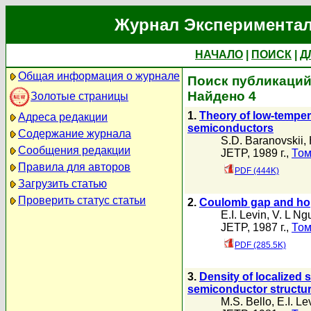
Журнал Экспериментал
НАЧАЛО
|
ПОИСК
|
Д
Общая информация о журнале
Поиск публикаций 
Найдено 4
Золотые страницы
1.
Theory of low-tempe
Адреса редакции
semiconductors
Содержание журнала
S.D. Baranovskii
,
Сообщения редакции
JETP, 1989 г.,
Том
Правила для авторов
PDF (444K)
Загрузить статью
Проверить статус статьи
2.
Coulomb gap and hop
E.I. Levin
,
V. L Ng
JETP, 1987 г.,
Том
PDF (285.5K)
3.
Density of localized s
semiconductor structu
M.S. Bello
,
E.I. Le