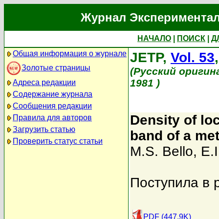
Журнал Экспериментал
НАЧАЛО
|
ПОИСК
|
Д
Общая информация о журнале
JETP,
Vol. 53
Золотые страницы
(Русский оригин
1981 )
Адреса редакции
Содержание журнала
Сообщения редакции
Density of lo
Правила для авторов
Загрузить статью
band of a met
Проверить статус статьи
M.S. Bello
,
E.I
Поступила в 
PDF (447.9K)