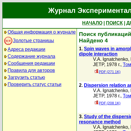
Журнал Экспериментал
НАЧАЛО
|
ПОИСК
|
Д
Общая информация о журнале
Поиск публикаций 
Найдено 4
Золотые страницы
1.
Spin waves in amorph
Адреса редакции
dipole interaction
Содержание журнала
V.A. Ignatchenko
,
Сообщения редакции
JETP, 1978 г.,
Том
Правила для авторов
PDF (271.1K)
Загрузить статью
Проверить статус статьи
2.
Dispersion relation
V.A. Ignatchenko
,
JETP, 1978 г.,
Том
PDF (208.1K)
3.
Study of the dispers
resonance method
V.A. Ignatchenko
,