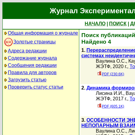
Журнал Экспериментал
НАЧАЛО
|
ПОИСК
|
Д
Общая информация о журнале
Поиск публикаций 
Найдено 4
Золотые страницы
1.
Перераспределение
Адреса редакции
системах неидентичн
Содержание журнала
Ваулина О.С.
,
Ка
Сообщения редакции
ЖЭТФ, 2020 г.,
То
Правила для авторов
PDF (230.6K)
Загрузить статью
Проверить статус статьи
2.
Динамика формиров
Лисина И.И.
,
Вау
ЖЭТФ, 2017 г.,
То
PDF (605.1K)
3.
ОСОБЕННОСТИ ЭНЕ
НЕПОПАРНЫМ ВЗАИ
Ваулина О.С.
,
Ли