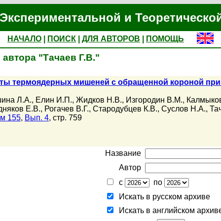
Экспериментальной и Теоретическо
НАЧАЛО
|
ПОИСК
|
ДЛЯ АВТОРОВ
|
ПОМОЩЬ
автора "Тачаев Г.В."
ты термоядерных мишеней с обращенной короной при 
ина Л.А.
,
Елин И.П.
,
Жидков Н.В.
,
Изгородин В.М.
,
Калмыков
дняков Е.В.
,
Рогачев В.Г.
,
Стародубцев К.В.
,
Суслов Н.А.
,
Тач
м 155
,
Вып. 4
, стр. 759
Название
Автор
с
по
Искать в русском архиве
Искать в английском архив