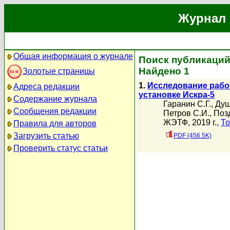
Журнал 
Общая информация о журнале
Поиск публикаций 
Найдено 1
Золотые страницы
1.
Исследование рабо
Адреса редакции
установке Искра-5
Содержание журнала
Гаранин С.Г.
,
Душ
Сообщения редакции
Петров С.И.
,
Поз
ЖЭТФ, 2019 г.,
То
Правила для авторов
Загрузить статью
PDF (456.5K)
Проверить статус статьи