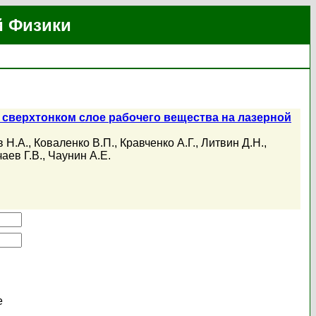
й Физики
сверхтонком слое рабочего вещества на лазерной
 Н.А.
,
Коваленко В.П.
,
Кравченко А.Г.
,
Литвин Д.Н.
,
аев Г.В.
,
Чаунин А.Е.
е