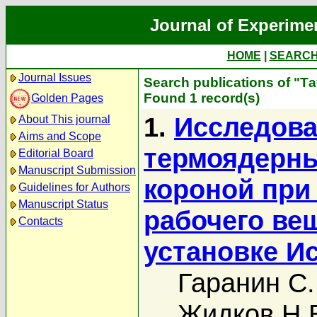
Journal of Experime
HOME
|
SEARC
Journal Issues
Search publications of "Та
Found 1 record(s)
Golden Pages
1.
Исследова
About This journal
Aims and Scope
термоядерн
Editorial Board
Manuscript Submission
короной при
Guidelines for Authors
Manuscript Status
рабочего ве
Contacts
установке Ис
Гаранин С.
Жидков Н.