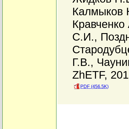
Калмыков 
Кравченко 
С.И.
,
Поздн
Стародубце
Г.В.
,
Чауни
ZhETF, 20
PDF (456.5K)