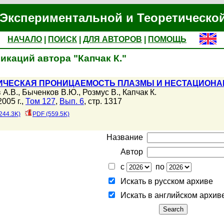
Экспериментальной и Теоретическо
НАЧАЛО
|
ПОИСК
|
ДЛЯ АВТОРОВ
|
ПОМОЩЬ
икаций автора "Капчак К."
ИЧЕСКАЯ ПРОНИЦАЕМОСТЬ ПЛАЗМЫ И НЕСТАЦИОНА
 А.В.
,
Быченков В.Ю.
,
Розмус В.
,
Капчак К.
005 г.,
Том 127
,
Вып. 6
, стр. 1317
244.3K)
PDF (559.5K)
Название
Автор
с
по
Искать в русском архиве
Искать в английском архив