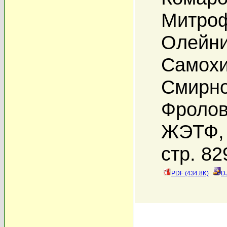
Митроф
Олейни
Самохи
Смирно
Фролов
ЖЭТФ, 
стр. 82
PDF (434.8K)
D