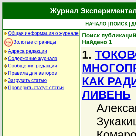
Журнал Экспериментал
НАЧАЛО
|
ПОИСК
|
Д
Общая информация о журнале
Поиск публикаций 
Найдено 1
Золотые страницы
1.
ТОКОВ
Адреса редакции
Содержание журнала
МНОГОП
Сообщения редакции
Правила для авторов
КАК РА
Загрузить статью
Проверить статус статьи
ЛИВЕНЬ
Алекса
Зукаки
Комаро