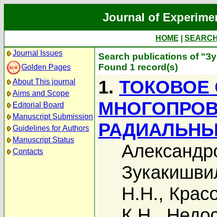
Journal of Experime
HOME
|
SEARC
Journal Issues
Search publications of "З
Found 1 record(s)
Golden Pages
1.
ТОКОВОЕ
About This journal
Aims and Scope
МНОГОПРОВ
Editorial Board
Manuscript Submission
РАДИАЛЬНЫ
Guidelines for Authors
Manuscript Status
Александро
Contacts
Зукакишвил
Н.Н.
,
Красо
К.Н.
,
Недос