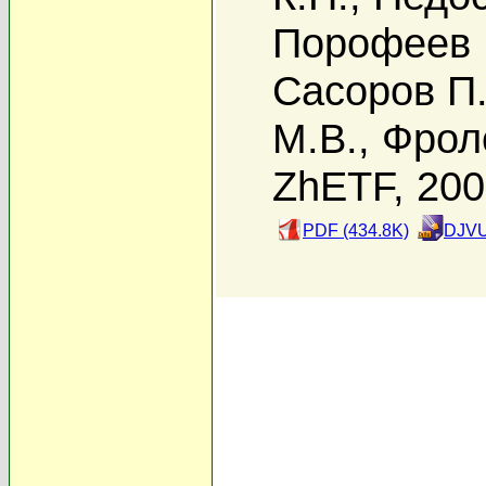
Порофеев 
Сасоров П.
М.В.
,
Фрол
ZhETF, 20
PDF (434.8K)
DJVU