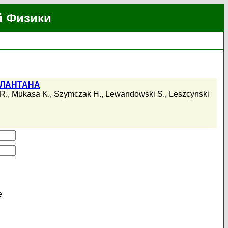
й Физики
 ЛАНТАНА
 R.
,
Mukasa K.
,
Szymczak H.
,
Lewandowski S.
,
Leszcynski
е