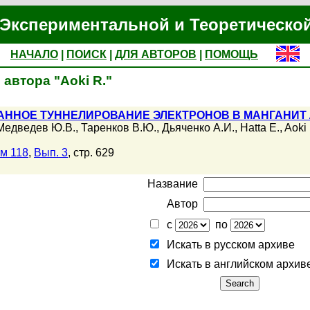
Экспериментальной и Теоретическо
НАЧАЛО
|
ПОИСК
|
ДЛЯ АВТОРОВ
|
ПОМОЩЬ
автора "Aoki R."
АННОЕ ТУННЕЛИРОВАНИЕ ЭЛЕКТРОНОВ В МАНГАНИТ
Медведев Ю.В.
,
Таренков В.Ю.
,
Дьяченко А.И.
,
Hatta E.
,
Aoki
м 118
,
Вып. 3
, стр. 629
Название
Автор
с
по
Искать в русском архиве
Искать в английском архив