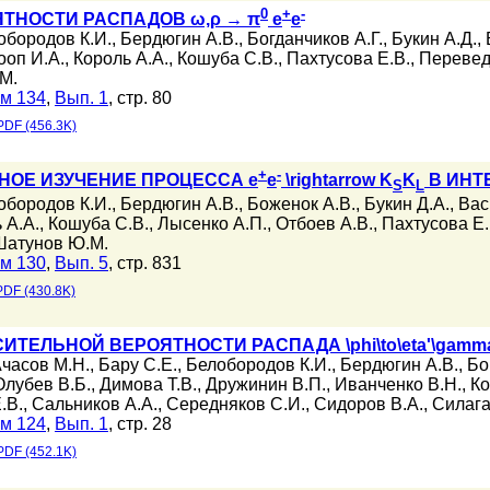
0
+
-
ТНОСТИ РАСПАДОВ ω,ρ → π
e
e
обородов К.И.
,
Бердюгин А.В.
,
Богданчиков А.Г.
,
Букин А.Д.
,
ооп И.А.
,
Король А.А.
,
Кошуба С.В.
,
Пахтусова Е.В.
,
Перевед
М.
м 134
,
Вып. 1
, стр. 80
PDF (456.3K)
+
-
ОЕ ИЗУЧЕНИЕ ПРОЦЕССА e
e
\rightarrow K
K
В ИНТЕ
S
L
обородов К.И.
,
Бердюгин А.В.
,
Боженок А.В.
,
Букин Д.А.
,
Вас
 А.А.
,
Кошуба С.В.
,
Лысенко А.П.
,
Отбоев А.В.
,
Пахтусова Е.
Шатунов Ю.М.
м 130
,
Вып. 5
, стр. 831
PDF (430.8K)
ЕЛЬНОЙ ВЕРОЯТНОСТИ РАСПАДА \phi\to\eta'\gamma В К
часов М.Н.
,
Бару С.Е.
,
Белобородов К.И.
,
Бердюгин А.В.
,
Бо
Олубев В.Б.
,
Димова Т.В.
,
Дружинин В.П.
,
Иванченко В.Н.
,
Ко
.В.
,
Сальников А.А.
,
Середняков С.И.
,
Сидоров В.А.
,
Силага
м 124
,
Вып. 1
, стр. 28
PDF (452.1K)