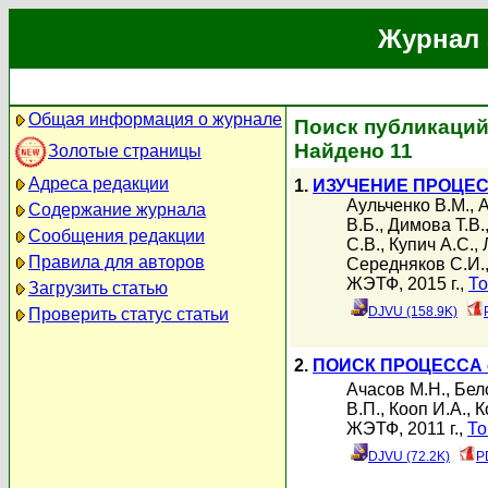
Журнал 
Общая информация о журнале
Поиск публикаций
Найдено 11
Золотые страницы
Адреса редакции
1.
ИЗУЧЕНИЕ ПРОЦЕС
Аульченко В.М.
,
А
Содержание журнала
В.Б.
,
Димова Т.В.
Сообщения редакции
С.В.
,
Купич А.С.
,
Правила для авторов
Середняков С.И.
ЖЭТФ, 2015 г.,
То
Загрузить статью
DJVU (158.9K)
Проверить статус статьи
2.
ПОИСК ПРОЦЕССА 
Ачасов М.Н.
,
Бел
В.П.
,
Кооп И.А.
,
К
ЖЭТФ, 2011 г.,
То
DJVU (72.2K)
P