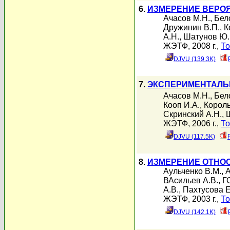
6.
ИЗМЕРЕНИЕ ВЕРОЯ
Ачасов М.Н.
,
Бел
Дружинин В.П.
,
К
А.Н.
,
Шатунов Ю.
ЖЭТФ, 2008 г.,
То
DJVU (139.3K)
7.
ЭКСПЕРИМЕНТАЛЬН
Ачасов М.Н.
,
Бел
Кооп И.А.
,
Король
Скринский А.Н.
,
ЖЭТФ, 2006 г.,
То
DJVU (117.5K)
8.
ИЗМЕРЕНИЕ ОТНОСИТ
Аульченко В.М.
,
А
ВАсильев А.В.
,
Г
А.В.
,
Пахтусова Е
ЖЭТФ, 2003 г.,
То
DJVU (142.1K)