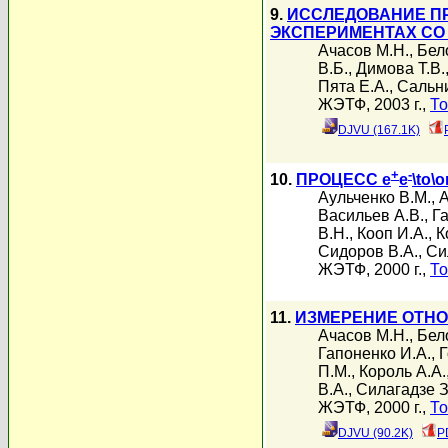
9.
ИССЛЕДОВАНИЕ П
ЭКСПЕРИМЕНТАХ СО
Ачасов М.Н.
,
Бел
В.Б.
,
Димова Т.В.
Пята Е.А.
,
Сальни
ЖЭТФ, 2003 г.,
То
DJVU (167.1K)
+
-
10.
ПРОЦЕСС e
e
\to\
Аульченко В.М.
,
А
Васильев А.В.
,
Г
В.Н.
,
Кооп И.А.
,
К
Сидоров В.А.
,
Си
ЖЭТФ, 2000 г.,
То
11.
ИЗМЕРЕНИЕ ОТНО
Ачасов М.Н.
,
Бел
Гапоненко И.А.
,
Г
П.М.
,
Король А.А.
В.А.
,
Силагадзе З
ЖЭТФ, 2000 г.,
То
DJVU (90.2K)
P