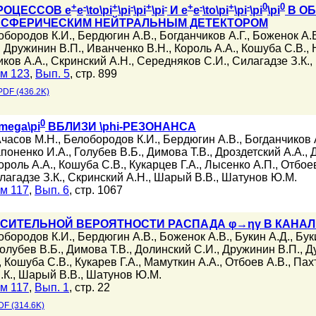
+
-
+
-
+
-
+
-
+
-
0
0
РОЦЕССОВ e
e
\to\pi
\pi
\pi
\pi
И e
e
\to\pi
\pi
\pi
\pi
В ОБЛ
 СФЕРИЧЕСКИМ НЕЙТРАЛЬНЫМ ДЕТЕКТОРОМ
обородов К.И.
,
Бердюгин А.В.
,
Богданчиков А.Г.
,
Боженок А.
,
Дружинин В.П.
,
Иванченко В.Н.
,
Король А.А.
,
Кошуба С.В.
,
ков А.А.
,
Скринский А.Н.
,
Середняков С.И.
,
Силагадзе З.К.
,
м 123
,
Вып. 5
, стр. 899
PDF (436.2K)
0
omega\pi
ВБЛИЗИ \phi-РЕЗОНАНСА
часов М.Н.
,
Белобородов К.И.
,
Бердюгин А.В.
,
Богданчиков А
апоненко И.А.
,
Голубев В.Б.
,
Димова Т.В.
,
Дроздетский А.А.
,
ороль А.А.
,
Кошуба С.В.
,
Кукарцев Г.А.
,
Лысенко А.П.
,
Отбоев
лагадзе З.К.
,
Скринский А.Н.
,
Шарый В.В.
,
Шатунов Ю.М.
м 117
,
Вып. 6
, стр. 1067
СИТЕЛЬНОЙ ВЕРОЯТНОСТИ РАСПАДА φ→ηγ В КАНАЛ
обородов К.И.
,
Бердюгин А.В.
,
Боженок А.В.
,
Букин А.Д.
,
Бук
олубев В.Б.
,
Димова Т.В.
,
Долинский С.И.
,
Дружинин В.П.
,
Д
,
Кошуба С.В.
,
Кукарев Г.А.
,
Мамуткин А.А.
,
Отбоев А.В.
,
Пахт
.К.
,
Шарый В.В.
,
Шатунов Ю.М.
м 117
,
Вып. 1
, стр. 22
DF (314.6K)