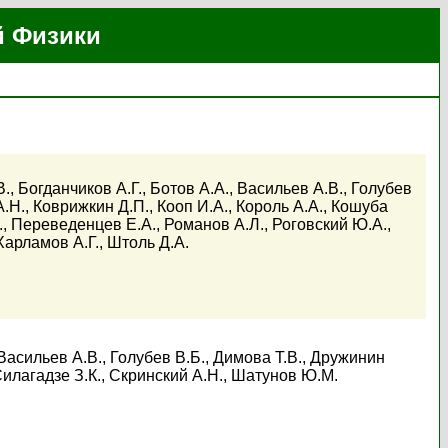
й Физики
В.
,
Богданчиков А.Г.
,
Ботов А.А.
,
Васильев А.В.
,
Голубев
А.Н.
,
Коврижкин Д.П.
,
Кооп И.А.
,
Король А.А.
,
Кошуба
.
,
Переведенцев Е.А.
,
Романов А.Л.
,
Роговский Ю.А.
,
Харламов А.Г.
,
Штоль Д.А.
Васильев А.В.
,
Голубев В.Б.
,
Димова Т.В.
,
Дружинин
илагадзе З.К.
,
Скринский А.Н.
,
Шатунов Ю.М.