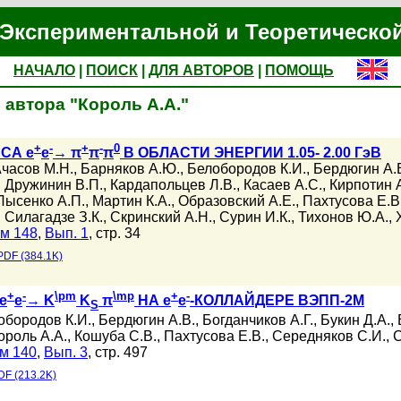
Экспериментальной и Теоретическо
НАЧАЛО
|
ПОИСК
|
ДЛЯ АВТОРОВ
|
ПОМОЩЬ
 автора "Король А.А."
+
-
+
-
0
СА e
e
→ π
π
π
В ОБЛАСТИ ЭНЕРГИИ 1.05- 2.00 ГэВ
часов М.Н.
,
Барняков А.Ю.
,
Белобородов К.И.
,
Бердюгин А.
,
Дружинин В.П.
,
Кардапольцев Л.В.
,
Касаев А.С.
,
Кирпотин 
Лысенко А.П.
,
Мартин К.А.
,
Образовский А.Е.
,
Пахтусова Е.В
,
Силагадзе З.К.
,
Скринский А.Н.
,
Сурин И.К.
,
Тихонов Ю.А.
,
м 148
,
Вып. 1
, стр. 34
PDF (384.1K)
+
-
\pm
\mp
+
-
e
e
→ K
K
π
НА e
e
-КОЛЛАЙДЕРЕ ВЭПП-2М
S
обородов К.И.
,
Бердюгин А.В.
,
Богданчиков А.Г.
,
Букин Д.А.
,
ороль А.А.
,
Кошуба С.В.
,
Пахтусова Е.В.
,
Середняков С.И.
,
С
м 140
,
Вып. 3
, стр. 497
DF (213.2K)