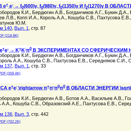
+
-
 e
e
→ f
(600)γ, f
(980)γ, f
(1350)γ И f
(1270)γ В ОБЛАСТ
0
0
0
2
обородов К.И.
,
Бердюгин А.В.
,
Богданчиков А.Г.
,
Букин Д.А.
,
ев Л.В.
,
Копп И.А.
,
Король А.А.
,
Кошуба С.В.
,
Пахтусова Е.В.
атунов Ю.М.
м 140
,
Вып. 1
, стр. 87
DF (218.8K)
+
-
+
-
0
e
e
→ K
K
π
В ЭКСПЕРИМЕНТАХ СО СФЕРИЧЕСКИМ 
обородов К.И.
,
Бердюгин А.В.
,
Богданчиков А.Г.
,
Букин Д.А.
,
ороль А.А.
,
Кошуба С.В.
,
Пахтусова Е.В.
,
Середняков С.И.
,
С
м 137
,
Вып. 1
, стр. 33
PDF (358.4K)
+
-
+
-
0
0
СА e
e
\rightarrow π
π
π
π
В ОБЛАСТИ ЭНЕРГИИ \sqr
обородов К.И.
,
Бердюгин А.В.
,
Ботов А.А.
,
Васильев А.В.
,
Го
 А.А.
,
Кошуба С.В.
,
Образовский А.Е.
,
Пахтусова Е.В.
,
Серед
м 136
,
Вып. 3
, стр. 442
PDF (702.2K)