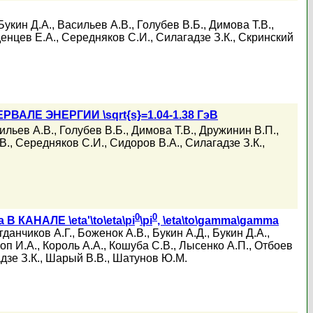
Букин Д.А.
,
Васильев А.В.
,
Голубев В.Б.
,
Димова Т.В.
,
енцев Е.А.
,
Середняков С.И.
,
Силагадзе З.К.
,
Скринский
РВАЛЕ ЭНЕРГИИ \sqrt{s}=1.04-1.38 ГэВ
ильев А.В.
,
Голубев В.Б.
,
Димова Т.В.
,
Дружинин В.П.
,
В.
,
Середняков С.И.
,
Сидоров В.А.
,
Силагадзе З.К.
,
0
0
АНАЛЕ \eta'\to\eta\pi
\pi
, \eta\to\gamma\gamma
гданчиков А.Г.
,
Боженок А.В.
,
Букин А.Д.
,
Букин Д.А.
,
оп И.А.
,
Король А.А.
,
Кошуба С.В.
,
Лысенко А.П.
,
Отбоев
дзе З.К.
,
Шарый В.В.
,
Шатунов Ю.М.