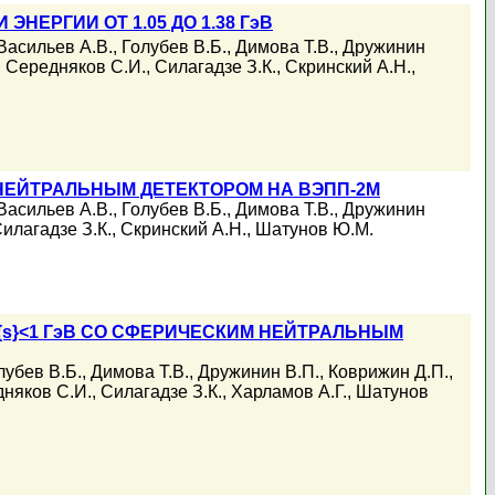
И ЭНЕРГИИ ОТ 1.05 ДО 1.38 ГэВ
Васильев А.В.
,
Голубев В.Б.
,
Димова Т.В.
,
Дружинин
,
Середняков С.И.
,
Силагадзе З.К.
,
Скринский А.Н.
,
НЕЙТРАЛЬНЫМ ДЕТЕКТОРОМ НА ВЭПП-2М
Васильев А.В.
,
Голубев В.Б.
,
Димова Т.В.
,
Дружинин
илагадзе З.К.
,
Скринский А.Н.
,
Шатунов Ю.М.
t{s}<1 ГэВ СО СФЕРИЧЕСКИМ НЕЙТРАЛЬНЫМ
лубев В.Б.
,
Димова Т.В.
,
Дружинин В.П.
,
Коврижин Д.П.
,
няков С.И.
,
Силагадзе З.К.
,
Харламов А.Г.
,
Шатунов