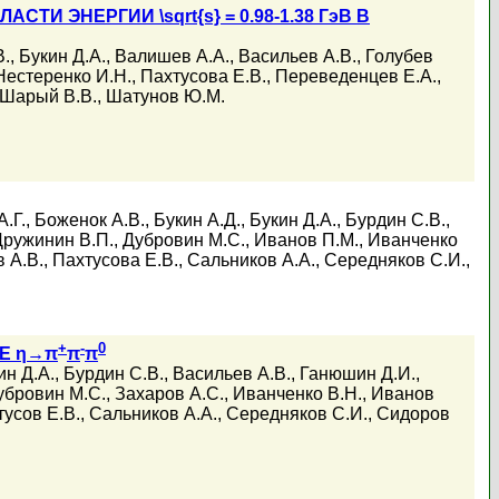
АСТИ ЭНЕРГИИ \sqrt{s} = 0.98-1.38 ГэВ В
В.
,
Букин Д.А.
,
Валишев А.А.
,
Васильев А.В.
,
Голубев
Нестеренко И.Н.
,
Пахтусова Е.В.
,
Переведенцев Е.А.
,
Шарый В.В.
,
Шатунов Ю.М.
.Г.
,
Боженок А.В.
,
Букин А.Д.
,
Букин Д.А.
,
Бурдин С.В.
,
Дружинин В.П.
,
Дубровин М.С.
,
Иванов П.М.
,
Иванченко
 А.В.
,
Пахтусова Е.В.
,
Сальников А.А.
,
Середняков С.И.
,
+
-
0
Е η→π
π
π
ин Д.А.
,
Бурдин С.В.
,
Васильев А.В.
,
Ганюшин Д.И.
,
убровин М.С.
,
Захаров А.С.
,
Иванченко В.Н.
,
Иванов
усов Е.В.
,
Сальников А.А.
,
Середняков С.И.
,
Сидоров