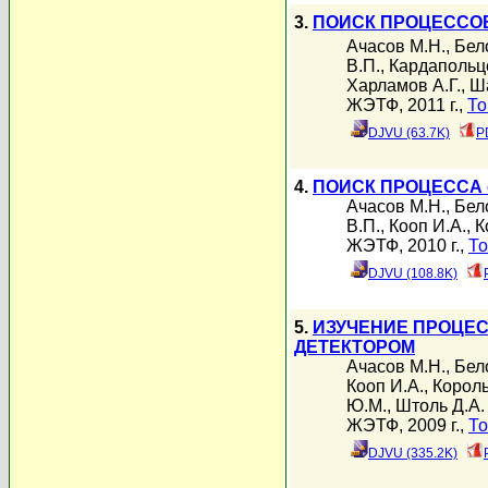
3.
ПОИСК ПРОЦЕССОВ
Ачасов М.Н.
,
Бел
В.П.
,
Кардапольц
Харламов А.Г.
,
Ш
ЖЭТФ, 2011 г.,
То
DJVU (63.7K)
P
4.
ПОИСК ПРОЦЕССА 
Ачасов М.Н.
,
Бел
В.П.
,
Кооп И.А.
,
К
ЖЭТФ, 2010 г.,
То
DJVU (108.8K)
5.
ИЗУЧЕНИЕ ПРОЦЕС
ДЕТЕКТОРОМ
Ачасов М.Н.
,
Бел
Кооп И.А.
,
Король
Ю.М.
,
Штоль Д.А.
ЖЭТФ, 2009 г.,
То
DJVU (335.2K)