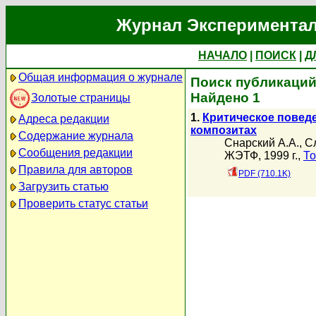
Журнал Экспериментал
НАЧАЛО
|
ПОИСК
|
Д
Общая информация о журнале
Поиск публикаций
Найдено 1
Золотые страницы
1.
Критическое повед
Адреса редакции
композитах
Содержание журнала
Снарский А.А.
,
С
Сообщения редакции
ЖЭТФ, 1999 г.,
То
Правила для авторов
PDF (710.1K)
Загрузить статью
Проверить статус статьи