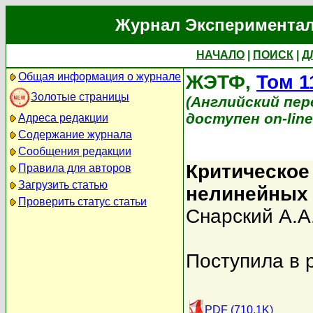
Журнал Экспериментал
НАЧАЛО
|
ПОИСК
|
Д
Общая информация о журнале
ЖЭТФ,
Том 1
Золотые страницы
(Английский перев
доступен on-lin
Адреса редакции
Содержание журнала
Сообщения редакции
Критическое
Правила для авторов
Загрузить статью
нелинейных
Проверить статус статьи
Снарский А.А
Поступила в 
PDF (710.1K)