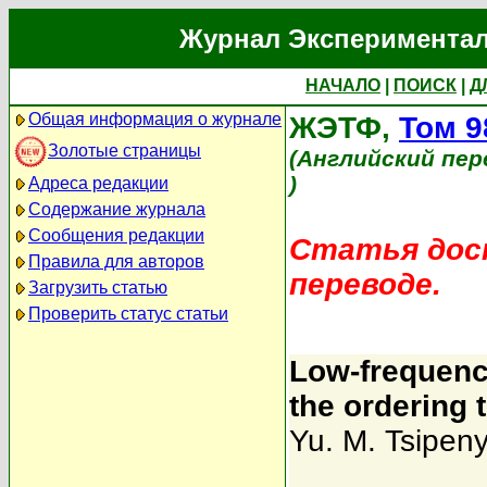
Журнал Экспериментал
НАЧАЛО
|
ПОИСК
|
Д
Общая информация о журнале
ЖЭТФ,
Том 9
Золотые страницы
(Английский пер
)
Адреса редакции
Содержание журнала
Сообщения редакции
Статья дост
Правила для авторов
переводе.
Загрузить статью
Проверить статус статьи
Low-frequenc
the ordering 
Yu. M. Tsipen