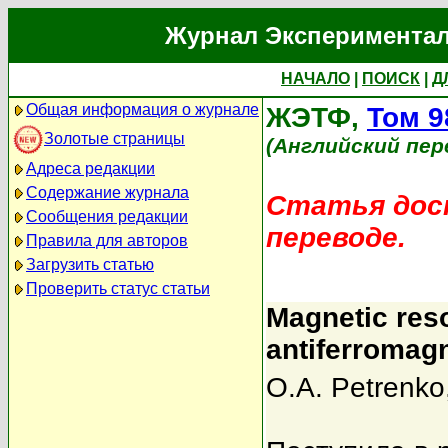
Журнал Экспериментал
НАЧАЛО
|
ПОИСК
|
Д
Общая информация о журнале
ЖЭТФ,
Том 9
Золотые страницы
(Английский пер
Адреса редакции
Содержание журнала
Статья дост
Сообщения редакции
переводе.
Правила для авторов
Загрузить статью
Проверить статус статьи
Magnetic res
antiferromag
O.A. Petrenko