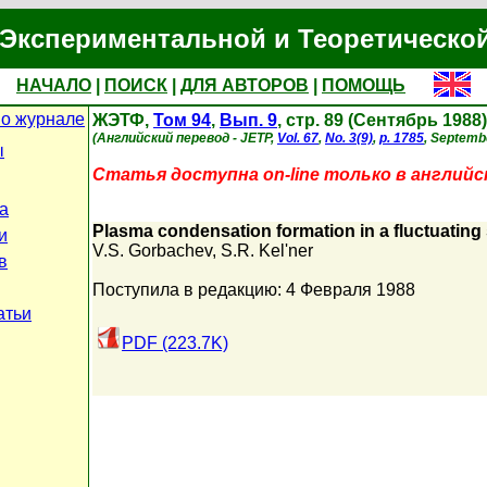
Экспериментальной и Теоретическо
НАЧАЛО
|
ПОИСК
|
ДЛЯ АВТОРОВ
|
ПОМОЩЬ
о журнале
ЖЭТФ,
Том 94
,
Вып. 9
, стр. 89 (Сентябрь 1988)
(Английский перевод - JETP,
Vol. 67
,
No. 3(9)
,
p. 1785
, Septemb
ы
Статья доступна on-line только в английс
а
Plasma condensation formation in a fluctuating 
и
V.S. Gorbachev
,
S.R. Kel'ner
в
Поступила в редакцию: 4 Февраля 1988
атьи
PDF (223.7K)