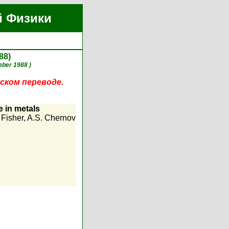
й Физики
88)
mber 1988 )
ском переводе.
 in metals
 Fisher
,
A.S. Chernov