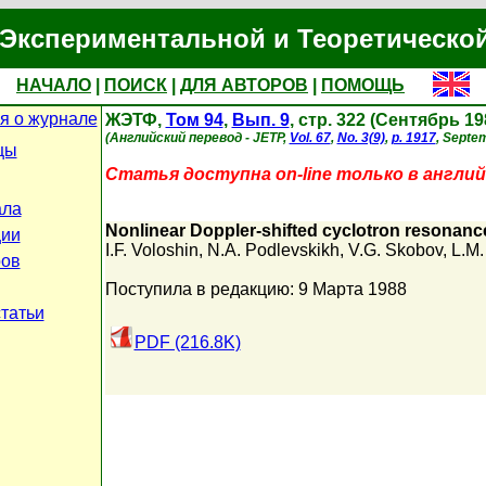
Экспериментальной и Теоретическо
НАЧАЛО
|
ПОИСК
|
ДЛЯ АВТОРОВ
|
ПОМОЩЬ
 о журнале
ЖЭТФ,
Том 94
,
Вып. 9
, стр. 322 (Сентябрь 19
(Английский перевод - JETP,
Vol. 67
,
No. 3(9)
,
p. 1917
, Septe
цы
Статья доступна on-line только в англий
ала
Nonlinear Doppler-shifted cyclotron resonance
ции
I.F. Voloshin
,
N.A. Podlevskikh
,
V.G. Skobov
,
L.M.
ров
Поступила в редакцию: 9 Марта 1988
статьи
PDF (216.8K)