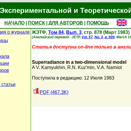
Экспериментальной и Теоретическо
НАЧАЛО
|
ПОИСК
|
ДЛЯ АВТОРОВ
|
ПОМОЩЬ
ия о журнале
ЖЭТФ,
Том 84
,
Вып. 3
, стр. 878 (Март 1983)
(Английский перевод - JETP,
Vol. 57
,
No. 3
,
p. 509
, March 1
ницы
Статья доступна on-line только в англ
нала
Superradiance in a two-dimensional model
кции
A V. Karnyukhin
,
R.N. Kuz'min
,
V.A. Narniot
оров
Поступила в редакцию: 12 Июля 1983
 статьи
PDF (467.3K)