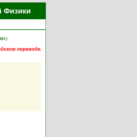
й Физики
983 )
ийском переводе.